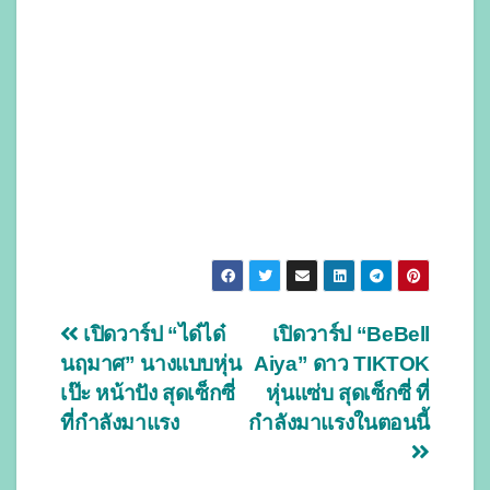
Post
เปิดวาร์ป “ได๋ได๋
เปิดวาร์ป “BeBell
นฤมาศ” นางแบบหุ่น
Aiya” ดาว TIKTOK
navigation
เป๊ะ หน้าปัง สุดเซ็กซี่
หุ่นแซ่บ สุดเซ็กซี่ ที่
ที่กำลังมาแรง
กำลังมาแรงในตอนนี้