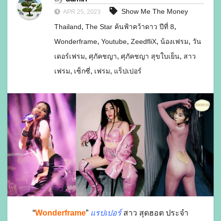
Show Me The Money
APR 25, 2023
,
,
Thailand
The Star ค้นฟ้าคว้าดาว ปีที่ 8
,
,
,
,
Wonderframe
Youtube
ZeedfliX
น้องเฟรม
วัน
,
,
,
เดอร์เฟรม
ศุภัคชญา
ศุภัคชญา สุขใบเย็น
สาว
,
,
,
เฟรม
เซ็กซี่
เฟรม
แร็ปเปอร์
“
Wonderframe
”
แรปเปอร์
สาว สุดฮอต ประจำ